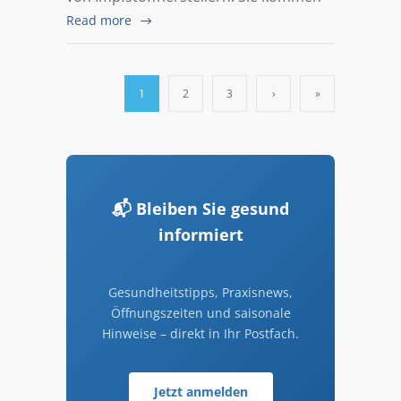
Read more
1
2
3
›
»
📬 Bleiben Sie gesund
informiert
Gesundheitstipps, Praxisnews,
Öffnungszeiten und saisonale
Hinweise – direkt in Ihr Postfach.
Jetzt anmelden