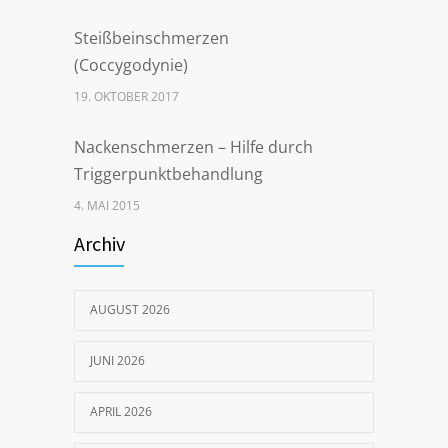
Steißbeinschmerzen
(Coccygodynie)
19. OKTOBER 2017
Nackenschmerzen – Hilfe durch
Triggerpunktbehandlung
4. MAI 2015
Archiv
Steißbeinschmerzen nach
Schwangerschaft – Ursachen und
gezielte Behandlung
AUGUST 2026
12. AUGUST 2019
JUNI 2026
So wurde ich meine
APRIL 2026
Schulterschmerzen los!