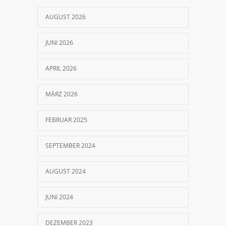
Schwangerschaft – Ursachen und
gezielte Behandlung
AUGUST 2026
12. AUGUST 2019
JUNI 2026
So wurde ich meine
APRIL 2026
Schulterschmerzen los!
20. NOVEMBER 2018
MÄRZ 2026
FEBRUAR 2025
SEPTEMBER 2024
AUGUST 2024
JUNI 2024
DEZEMBER 2023