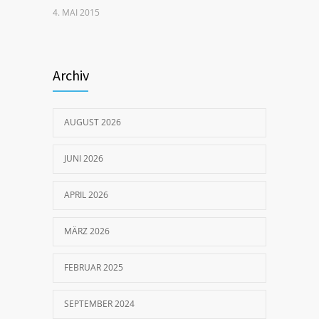
4. MAI 2015
Steißbeinschmerzen nach
Schwangerschaft – Ursachen und
Archiv
gezielte Behandlung
12. AUGUST 2019
AUGUST 2026
So wurde ich meine
JUNI 2026
Schulterschmerzen los!
20. NOVEMBER 2018
APRIL 2026
MÄRZ 2026
FEBRUAR 2025
SEPTEMBER 2024