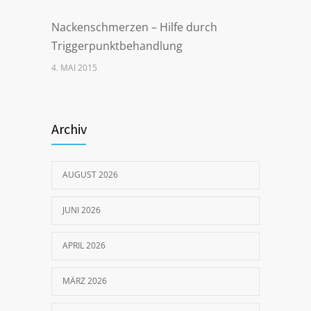
Nackenschmerzen – Hilfe durch
Triggerpunktbehandlung
4. MAI 2015
Steißbeinschmerzen nach
Schwangerschaft – Ursachen und
Archiv
gezielte Behandlung
12. AUGUST 2019
AUGUST 2026
So wurde ich meine
JUNI 2026
Schulterschmerzen los!
20. NOVEMBER 2018
APRIL 2026
MÄRZ 2026